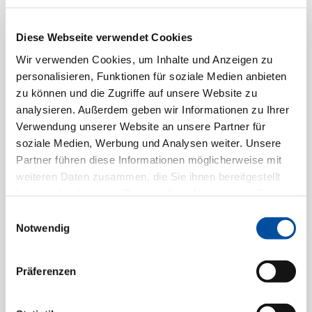
Diese Webseite verwendet Cookies
Wir verwenden Cookies, um Inhalte und Anzeigen zu
personalisieren, Funktionen für soziale Medien anbieten
zu können und die Zugriffe auf unsere Website zu
analysieren. Außerdem geben wir Informationen zu Ihrer
Verwendung unserer Website an unsere Partner für
soziale Medien, Werbung und Analysen weiter. Unsere
Partner führen diese Informationen möglicherweise mit
weiteren Daten zusammen, die Sie ihnen bereitgestellt
3 WOHNEINHEITEN
haben oder die sie im Rahmen Ihrer Nutzung der Dienste
gesammelt haben.
Einwilligungsauswahl
DREBBER
Notwendig
MEHRFAMILIENHAUS
Drebber
Präferenzen
3 Wohneinheiten
KB-Smart-Energy-Haus