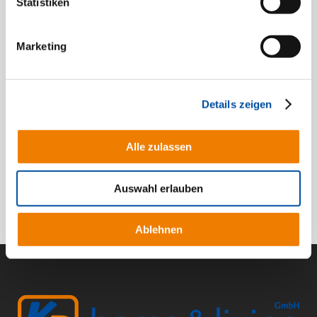
Massivhausbauweise
Statistiken
In Drebber, Nähe der Hunte gelegen, befindet
Marketing
sich das Mehrparteienhaus mit drei
Wohneinheiten. Die moderne Bauweise sowie
die durchdachte Raumaufteilung sorgen für
Details zeigen
echten Wohlfühlfaktor auch auf kleiner Fläche.
Die Wohnungen werden in erster Linie als
Mitarbeiterwohnungen eingesetzt, können aber
Alle zulassen
auch von Privatpersonen bezogen werden.
Auswahl erlauben
Ablehnen