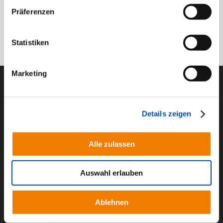
Präferenzen
Statistiken
Marketing
Details zeigen
Hauptstraße 14, 49457 Drebber
Alle zulassen
info@kb-homeandliving.de
Fon 05445 – 98 47 26 20
folge uns auf Facebook
Auswahl erlauben
folge uns auf Instagram
Ablehnen