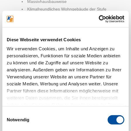
Massivhausbauweise
Klimafreundliches Wohngebäude der Stufe
1
zwei Wohneinheiten
Wohnfläche von jeweils 126 m²
Diese Webseite verwendet Cookies
sehr geringe Energiekosten
moderner Grundriss
Wir verwenden Cookies, um Inhalte und Anzeigen zu
Baujahr 2023/2024
personalisieren, Funktionen für soziale Medien anbieten
zu können und die Zugriffe auf unsere Website zu
analysieren. Außerdem geben wir Informationen zu Ihrer
Verwendung unserer Website an unsere Partner für
Ein weiteres Projekt im Neubaugebiet in
soziale Medien, Werbung und Analysen weiter. Unsere
Drebber stellen wir Ihnen vor. Das neue
Partner führen diese Informationen möglicherweise mit
Doppelhaus besticht durch seine moderne
weiteren Daten zusammen, die Sie ihnen bereitgestellt
haben oder die sie im Rahmen Ihrer Nutzung der Dienste
Architektur, die durch ein Pultdach und stilvolle
gesammelt haben.
Gauben gekonnt in Szene gesetzt wird. Der
Einwilligungsauswahl
Notwendig
Grundriss des Doppelhauses ist optimal auf die
Bedürfnisse moderner Familien abgestimmt.